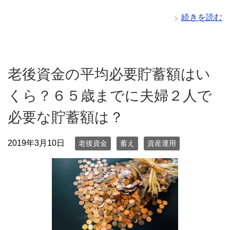
続きを読む
老後資金の平均必要貯蓄額はい
くら？６５歳までに夫婦２人で
必要な貯蓄額は？
2019年3月10日
老後資金
蓄え
資産運用