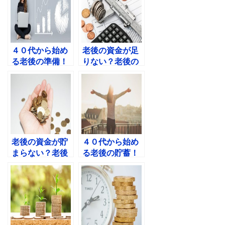
４０代から始め
老後の資金が足
る老後の準備！
りない？老後の
老後資金の貯め
資金を無理なく
方おすすめ５
やりくりする秘
選！
訣とは！
老後の資金が貯
４０代から始め
まらない？老後
る老後の貯蓄！
資金貯められな
４０代の老後資
い人が貯蓄する
金の貯蓄方法と
方法とは？
は？