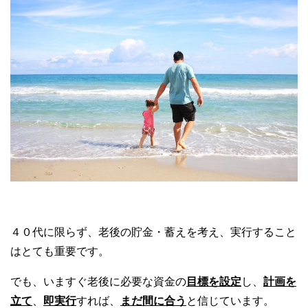
４０代に限らず、老後の貯金・蓄えを考え、実行すること
はとても重要です。
でも、いますぐ老後に必要な資金の
目標を設定
し、
計画を
立て
、
即実行
すれば、
まだ間に合う
と信じています。