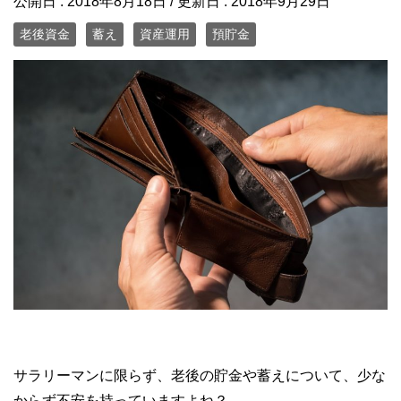
公開日 :
2018年8月18日
/ 更新日 :
2018年9月29日
老後資金
蓄え
資産運用
預貯金
サラリーマンに限らず、老後の貯金や蓄えについて、少な
からず不安を持っていますよね？