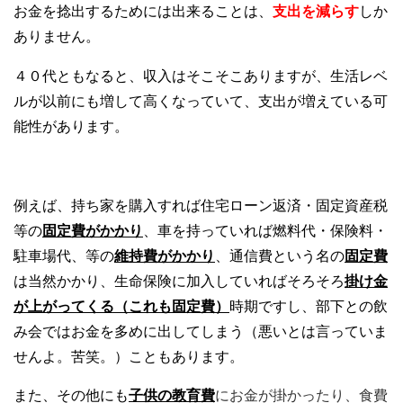
お金を捻出するためには出来ることは、
支出を減らす
しか
ありません。
４０代ともなると、収入はそこそこありますが、生活レベ
ルが以前にも増して高くなっていて、支出が増えている可
能性があります。
例えば、持ち家を購入すれば住宅ローン返済・固定資産税
等の
固定費がかかり
、車を持っていれば燃料代・保険料・
駐車場代、等の
維持費がかかり
、通信費という名の
固定費
は当然かかり、生命保険に加入していればそろそろ
掛
け金
が上がってくる（これも固定費）
時期ですし、部下との飲
み会ではお金を多めに出してしまう（悪いとは言っていま
せんよ。苦笑。）こともあります。
供の教
また、その他にも
子
育費
にお金が掛かったり、食費