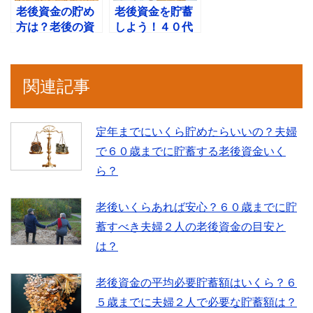
老後資金の貯め
老後資金を貯蓄
方は？老後の資
しよう！４０代
金作りにおすす
から準備する老
めの貯蓄方法と
後の資金作りの
は！
方法とは？
関連記事
定年までにいくら貯めたらいいの？夫婦
で６０歳までに貯蓄する老後資金いく
ら？
老後いくらあれば安心？６０歳までに貯
蓄すべき夫婦２人の老後資金の目安と
は？
老後資金の平均必要貯蓄額はいくら？６
５歳までに夫婦２人で必要な貯蓄額は？