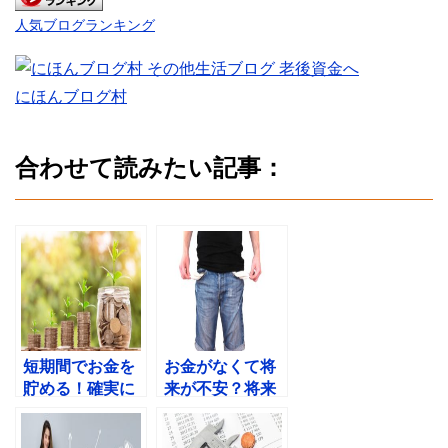
人気ブログランキング
にほんブログ村
合わせて読みたい記事：
短期間でお金を
お金がなくて将
貯める！確実に
来が不安？将来
お金を増やす方
のお金の不安を
法とは？
解消する方法！