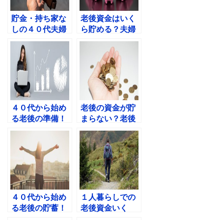
貯金・持ち家な
老後資金はいく
しの４０代夫婦
ら貯める？夫婦
が、老後のお金
２人で老後資金
を蓄える方法と
1000万でも大丈
は？
夫？
４０代から始め
老後の資金が貯
る老後の準備！
まらない？老後
老後資金の貯め
資金貯められな
方おすすめ５
い人が貯蓄する
選！
方法とは？
４０代から始め
１人暮らしでの
る老後の貯蓄！
老後資金いく
４０代の老後資
ら？独身男性の