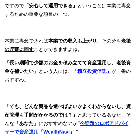
ですので
「安心して運用できる」
ということは本業に専念
するための重要な項目の一つ。
本業に専念できれば
本業での収入も上がり
、その分を
老後
の貯蓄に回す
ことができますよね。
「長い期間で少額のお金を積み立てて資産運用し、老後資
金を補いたい」
という人には、
「積立投資信託」
が一番の
おすすめ
。
「でも、どんな商品を選べばよいかよくわからないし、資
産管理も手間がかかるのでは？」
と思っているあなた、そ
んな
「あなた」
におすすめなのが
”
今話題のロボアドバイ
ザーで資産運用「WealthNavi」
”