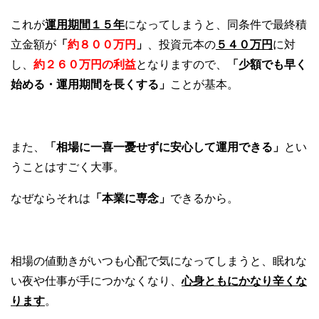
これが
運用期間１５年
になってしまうと、同条件で最終積
立金額が
「
約８００万円
」
、投資元本の
５４０万円
に対
し、
約２６０万円の利益
となりますので、
「少額でも早く
始める・運用期間を長くする」
ことが基本。
また、
「相場に一喜一憂せずに安心して運用できる」
とい
うことはすごく大事。
なぜならそれは
「本業に専念」
できるから。
相場の値動きがいつも心配で気になってしまうと、眠れな
い夜や仕事が手につかなくなり、
心身ともにかなり辛くな
ります
。