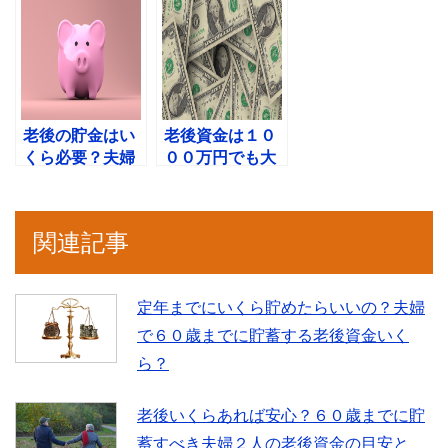
金の貯蓄方法と
老後資金必要額
は？
は３０００万
円？
老後の貯金はい
老後資金は１０
くら必要？夫婦
００万円でも大
２人で老後に必
丈夫？夫婦２人
要な貯金は５０
での老後のお金
００万円？
と暮らし方と
関連記事
は？
定年までにいくら貯めたらいいの？夫婦
で６０歳までに貯蓄する老後資金いく
ら？
老後いくらあれば安心？６０歳までに貯
蓄すべき夫婦２人の老後資金の目安と