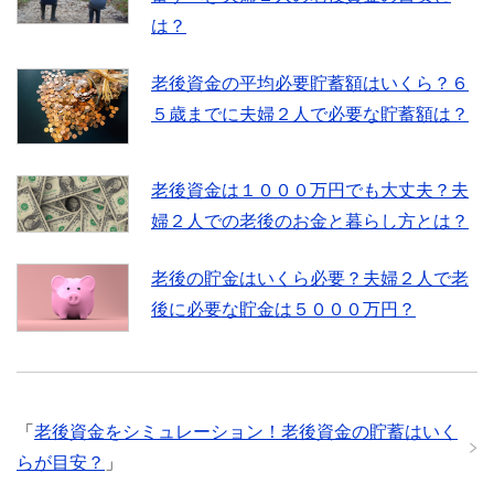
は？
老後資金の平均必要貯蓄額はいくら？６
５歳までに夫婦２人で必要な貯蓄額は？
老後資金は１０００万円でも大丈夫？夫
婦２人での老後のお金と暮らし方とは？
老後の貯金はいくら必要？夫婦２人で老
後に必要な貯金は５０００万円？
「
老後資金をシミュレーション！老後資金の貯蓄はいく
らが目安？
」