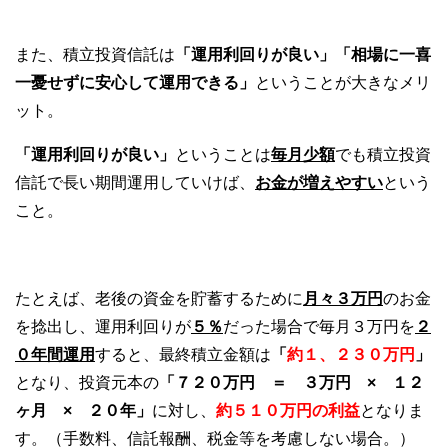
また、積立投資信託は
「運用利回りが良い」「相場に一喜
一憂せずに安心して運用できる」
ということが大きなメリ
ット。
「運用利回りが良い」
ということは
毎月少額
でも
積立投資
信託
で長い期間運用していけば、
お金が増えやすい
という
こと。
たとえば、老後の資金を貯蓄するために
月々３万円
のお金
を捻出し、運用利回りが
５％
だった場合で毎月３万円を
２
０年間運用
すると、最終積立金額は
「
約１、２３０万円
」
となり、投資元本の
「７２０万円 ＝ ３万円 × １２
ヶ月 × ２０年」
に対し、
約５１０万円の利益
となりま
す。（手数料、信託報酬、税金等を考慮しない場合。）