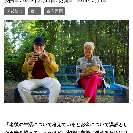
公開日 :
2019年2月11日
/ 更新日 :
2019年5月4日
老後資金
蓄え
資産運用
「老後の生活について考えているとお金について漠然とし
た不安を持ってしまうけど、実際に老後に備えるためには